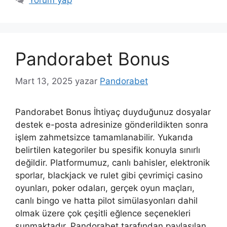
Pandorabet Bonus
Mart 13, 2025
yazar
Pandorabet
Pandorabet Bonus İhtiyaç duyduğunuz dosyalar
destek e-posta adresinize gönderildikten sonra
işlem zahmetsizce tamamlanabilir. Yukarıda
belirtilen kategoriler bu spesifik konuyla sınırlı
değildir. Platformumuz, canlı bahisler, elektronik
sporlar, blackjack ve rulet gibi çevrimiçi casino
oyunları, poker odaları, gerçek oyun maçları,
canlı bingo ve hatta pilot simülasyonları dahil
olmak üzere çok çeşitli eğlence seçenekleri
sunmaktadır. Pandorabet tarafından paylaşılan