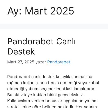
Ay:
Mart 2025
Pandorabet Canlı
Destek
Mart 27, 2025
yazar
Pandorabet
Pandorabet canlı destek kolaylık sunmasına
rağmen kullanıcıların tercih etmediği veya kabul
etmediği yatırım seçeneklerini kısıtlamaktadır.
Bu aktiviteye katılan birini geçeceksiniz.
Kullanıcılara verilen bonuslar uygulanan yatırım
stratejilerine göre belirlenmektedir. Her yatırım