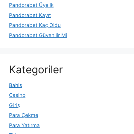
Pandorabet Üyelik
Pandorabet Kayıt
Pandorabet Kaç Oldu
Pandorabet Güvenilir Mi
Kategoriler
Bahis
Casino
Giriş
Para Çekme
Para Yatırma