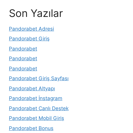
Son Yazılar
Pandorabet Adresi
Pandorabet Giriş
Pandorabet
Pandorabet
Pandorabet
Pandorabet Giriş Sayfası
Pandorabet Altyapı
Pandorabet İnstagram
Pandorabet Canlı Destek
Pandorabet Mobil Giriş
Pandorabet Bonus