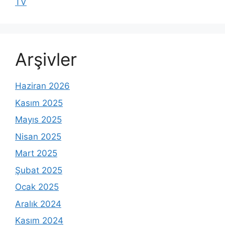
TV
Arşivler
Haziran 2026
Kasım 2025
Mayıs 2025
Nisan 2025
Mart 2025
Şubat 2025
Ocak 2025
Aralık 2024
Kasım 2024