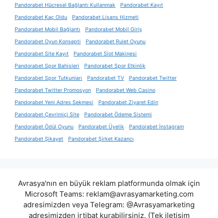
Pandorabet Hücresel Bağlantı Kullanmak
Pandorabet Kayıt
Pandorabet Kaç Oldu
Pandorabet Lisans Hizmeti
Pandorabet Mobil Bağlantı
Pandorabet Mobil Giriş
Pandorabet Oyun Konsepti
Pandorabet Rulet Oyunu
Pandorabet Site Kayıt
Pandorabet Slot Makinesi
Pandorabet Spor Bahisleri
Pandorabet Spor Etkinlik
Pandorabet Spor Tutkunları
Pandorabet TV
Pandorabet Twitter
Pandorabet Twitter Promosyon
Pandorabet Web Casino
Pandorabet Yeni Adres Sekmesi
Pandorabet Ziyaret Edin
Pandorabet Çevrimiçi Site
Pandorabet Ödeme Sistemi
Pandorabet Ödül Oyunu
Pandorabet Üyelik
Pandorabet İnstagram
Pandorabet Şikayet
Pandorabet Şirket Kazancı
Avrasya'nın en büyük reklam platformunda olmak için
Microsoft Teams:
reklam@avrasyamarketing.com
adresimizden veya Telegram: @Avrasyamarketing
adresimizden irtibat kurabilirsiniz. (Tek iletişim