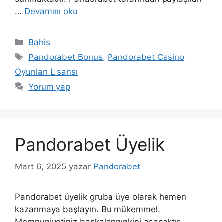
…
Devamını oku
Kategoriler
Bahis
Etiketler
Pandorabet Bonus
,
Pandorabet Casino
Oyunları Lisansı
Yorum yap
Pandorabet Üyelik
Mart 6, 2025
yazar
Pandorabet
Pandorabet üyelik gruba üye olarak hemen
kazanmaya başlayın. Bu mükemmel.
Memnuniyetiniz başkalarınınkini aşacaktır.