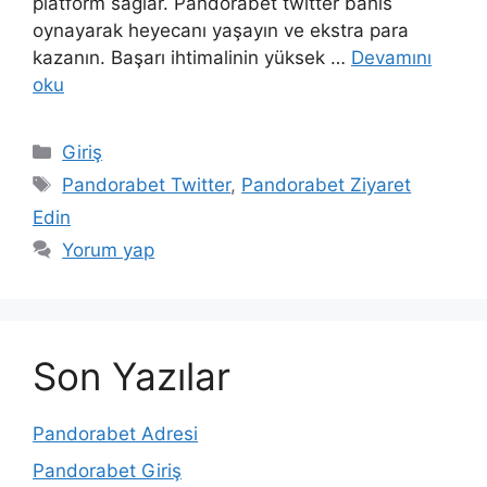
platform sağlar. Pandorabet twitter bahis
oynayarak heyecanı yaşayın ve ekstra para
kazanın. Başarı ihtimalinin yüksek …
Devamını
oku
Kategoriler
Giriş
Etiketler
Pandorabet Twitter
,
Pandorabet Ziyaret
Edin
Yorum yap
Son Yazılar
Pandorabet Adresi
Pandorabet Giriş