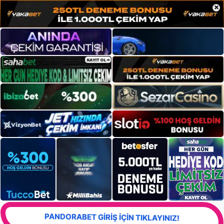
×
PANDORABET GİRİŞ İÇİN TIKLAYINIZ!