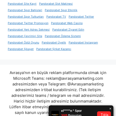
Pandorabet Site Kayıt
Pandorabet Slot Makinesi
Pandorabet Spor Bahisleri
Pandorabet Spor Etkinlik
Pandorabet Spor Tutkunları
Pandorabet TV
Pandorabet Twitter
Pandorabet Twitter Promosyon
Pandorabet Web Casino
Pandorabet Yeni Adres Sekmesi
Pandorabet Ziyaret Edin
Pandorabet Çevrimiçi Site
Pandorabet Ödeme Sistemi
Pandorabet Ödül Oyunu
Pandorabet Üyelik
Pandorabet İnstagram
Pandorabet Şikayet
Pandorabet Şirket Kazancı
Avrasya'nın en büyük reklam platformunda olmak için
Microsoft Teams:
reklam@avrasyamarketing.com
adresimizden veya Telegram: @Avrasyamarketing
adresimizden irtibat kurabilirsiniz. (Tek iletişim
adreslerimiz teams / telegram ve mail adresimizdir.
Harici hiçbir iletişim adresimiz bulunmamaktadır.
Lütfen itibar etmeyiniz.) Türkiye yasalarına göre 7258
sayılı kanun uyarınca yasa dışı bahis oynamanın