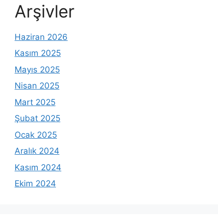
Arşivler
Haziran 2026
Kasım 2025
Mayıs 2025
Nisan 2025
Mart 2025
Şubat 2025
Ocak 2025
Aralık 2024
Kasım 2024
Ekim 2024