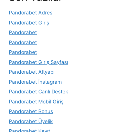
Pandorabet Adresi
Pandorabet Giriş
Pandorabet
Pandorabet
Pandorabet
Pandorabet Giriş Sayfası
Pandorabet Altyapı
Pandorabet İnstagram
Pandorabet Canlı Destek
Pandorabet Mobil Giriş
Pandorabet Bonus
Pandorabet Üyelik
Pandorabet Kayıt