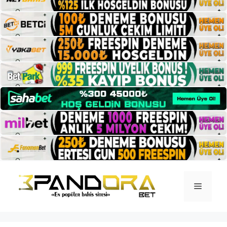
İçeriğe
atla
Menü