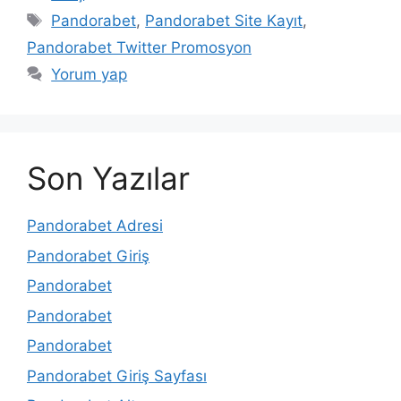
Etiketler
Pandorabet
,
Pandorabet Site Kayıt
,
Pandorabet Twitter Promosyon
Yorum yap
Son Yazılar
Pandorabet Adresi
Pandorabet Giriş
Pandorabet
Pandorabet
Pandorabet
Pandorabet Giriş Sayfası