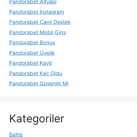
Pandorabet Altyapı
Pandorabet İnstagram
Pandorabet Canlı Destek
Pandorabet Mobil Giriş
Pandorabet Bonus
Pandorabet Üyelik
Pandorabet Kayıt
Pandorabet Kaç Oldu
Pandorabet Güvenilir Mi
Kategoriler
Bahis