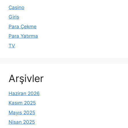
Casino
Giriş
Para Çekme
Para Yatırma
TV
Arşivler
Haziran 2026
Kasım 2025
Mayıs 2025
Nisan 2025