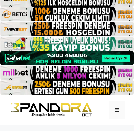
İçeriğe
atla
Menü