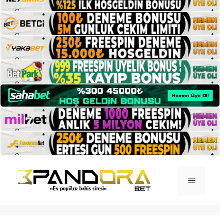
İçeriğe
atla
Menü