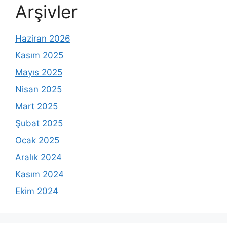
Arşivler
Haziran 2026
Kasım 2025
Mayıs 2025
Nisan 2025
Mart 2025
Şubat 2025
Ocak 2025
Aralık 2024
Kasım 2024
Ekim 2024