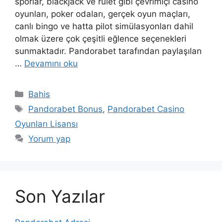
sporlar, blackjack ve rulet gibi çevrimiçi casino
oyunları, poker odaları, gerçek oyun maçları,
canlı bingo ve hatta pilot simülasyonları dahil
olmak üzere çok çeşitli eğlence seçenekleri
sunmaktadır. Pandorabet tarafından paylaşılan
…
Devamını oku
Kategoriler
Bahis
Etiketler
Pandorabet Bonus
,
Pandorabet Casino
Oyunları Lisansı
Yorum yap
Son Yazılar