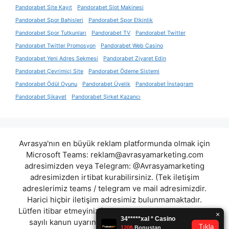
Pandorabet Site Kayıt
Pandorabet Slot Makinesi
Pandorabet Spor Bahisleri
Pandorabet Spor Etkinlik
Pandorabet Spor Tutkunları
Pandorabet TV
Pandorabet Twitter
Pandorabet Twitter Promosyon
Pandorabet Web Casino
Pandorabet Yeni Adres Sekmesi
Pandorabet Ziyaret Edin
Pandorabet Çevrimiçi Site
Pandorabet Ödeme Sistemi
Pandorabet Ödül Oyunu
Pandorabet Üyelik
Pandorabet İnstagram
Pandorabet Şikayet
Pandorabet Şirket Kazancı
Avrasya'nın en büyük reklam platformunda olmak için
Microsoft Teams:
reklam@avrasyamarketing.com
adresimizden veya Telegram: @Avrasyamarketing
adresimizden irtibat kurabilirsiniz. (Tek iletişim
adreslerimiz teams / telegram ve mail adresimizdir.
Harici hiçbir iletişim adresimiz bulunmamaktadır.
Lütfen itibar etmeyiniz.) Türkiye yasalarına göre 7258
sayılı kanun uyarınca yasa dışı bahis oynamanın