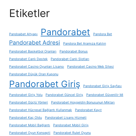
Etiketler
Pandorabet
Pandoabet Altyapı
Pandora Bet
Pandorabet Adresi
Pandora Bet Aramıza Katılın
Pandorabet Basketbol Oranları
Pandorabet Bonus
Pandorabet Canlı Destek
Pandorabet Canlı Slotları
Pandorabet Casino Oyunları Lisansı
Pandorabet Casino Web Sitesi
Pandorabet Düşük Oran Kuponu
Pandorabet Giriş
Pandorabet Giriş Sayfası
Pandorabet Giriş Yolu
Pandorabet Güncel Giriş
Pandorabet Güvenilir Mi
Pandorabet Güçlü Yönleri
Pandorabet Hoşgeldin Bonusunun Miktarı
Pandorabet Hücresel Bağlantı Kullanmak
Pandorabet Kayıt
Pandorabet Kaç Oldu
Pandorabet Lisans Hizmeti
Pandorabet Mobil Bağlantı
Pandorabet Mobil Giriş
Pandorabet Oyun Konsepti
Pandorabet Rulet Oyunu