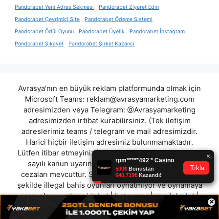
Pandorabet Yeni Adres Sekmesi
Pandorabet Ziyaret Edin
Pandorabet Çevrimiçi Site
Pandorabet Ödeme Sistemi
Pandorabet Ödül Oyunu
Pandorabet Üyelik
Pandorabet İnstagram
Pandorabet Şikayet
Pandorabet Şirket Kazancı
Avrasya'nın en büyük reklam platformunda olmak için
Microsoft Teams:
reklam@avrasyamarketing.com
adresimizden veya Telegram: @Avrasyamarketing
adresimizden irtibat kurabilirsiniz. (Tek iletişim
adreslerimiz teams / telegram ve mail adresimizdir.
Harici hiçbir iletişim adresimiz bulunmamaktadır.
Lütfen itibar etmeyiniz.) Türkiye yasalarına göre 7258
sayılı kanun uyarınca yasa dışı bahis oynamanın
cezaları mevcuttur. Şu an bulunduğunuz site hiç bir
şekilde illegal bahis oyunları oynatmıyor ve oynamaya
aracı olmuyordur.
vidobet
|
betowner
|
anadoluslot
|
×
acrobett
|
funbahis
|
kingbetting
|
bahisram
|
roofbet