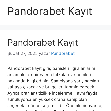
Pandorabet Kayıt
Pandorabet Kayıt
Şubat 27, 2025
yazar
Pandorabet
Pandorabet kayıt giriş bahisleri İlgi alanlarını
anlamak için bireylerin tutkuları ve hobileri
hakkında bilgi edinin. Şampiyona yarışmacıları
sahaya çıkacak ve bu golleri tahmin edecek.
Ayrıca oranlar titizlikle incelenmeli, aynı fayda
sunuluyorsa en yüksek orana sahip olan
seçenek ilk önce seçilmelidir. Önemli bir avantaj