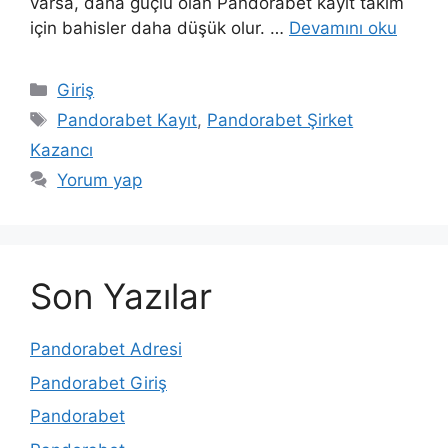
varsa, daha güçlü olan Pandorabet kayıt takım
için bahisler daha düşük olur. …
Devamını oku
Kategoriler
Giriş
Etiketler
Pandorabet Kayıt
,
Pandorabet Şirket
Kazancı
Yorum yap
Son Yazılar
Pandorabet Adresi
Pandorabet Giriş
Pandorabet