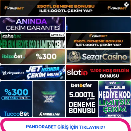
×
PANDORABET GİRİŞ İÇİN TIKLAYINIZ!