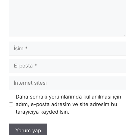
İsim
E-
posta
İnternet
sitesi
Daha sonraki yorumlarımda kullanılması için
adım, e-posta adresim ve site adresim bu
tarayıcıya kaydedilsin.