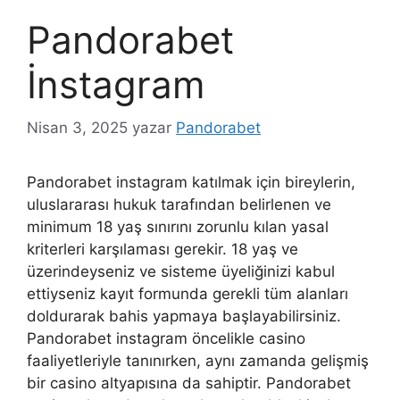
Pandorabet
İnstagram
Nisan 3, 2025
yazar
Pandorabet
Pandorabet instagram katılmak için bireylerin,
uluslararası hukuk tarafından belirlenen ve
minimum 18 yaş sınırını zorunlu kılan yasal
kriterleri karşılaması gerekir. 18 yaş ve
üzerindeyseniz ve sisteme üyeliğinizi kabul
ettiyseniz kayıt formunda gerekli tüm alanları
doldurarak bahis yapmaya başlayabilirsiniz.
Pandorabet instagram öncelikle casino
faaliyetleriyle tanınırken, aynı zamanda gelişmiş
bir casino altyapısına da sahiptir. Pandorabet