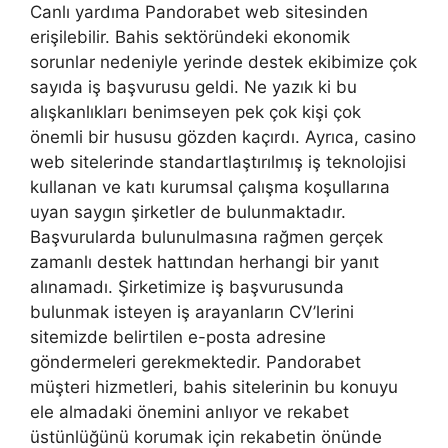
Canlı yardıma Pandorabet web sitesinden
erişilebilir. Bahis sektöründeki ekonomik
sorunlar nedeniyle yerinde destek ekibimize çok
sayıda iş başvurusu geldi. Ne yazık ki bu
alışkanlıkları benimseyen pek çok kişi çok
önemli bir hususu gözden kaçırdı. Ayrıca, casino
web sitelerinde standartlaştırılmış iş teknolojisi
kullanan ve katı kurumsal çalışma koşullarına
uyan saygın şirketler de bulunmaktadır.
Başvurularda bulunulmasına rağmen gerçek
zamanlı destek hattından herhangi bir yanıt
alınamadı. Şirketimize iş başvurusunda
bulunmak isteyen iş arayanların CV’lerini
sitemizde belirtilen e-posta adresine
göndermeleri gerekmektedir. Pandorabet
müşteri hizmetleri, bahis sitelerinin bu konuyu
ele almadaki önemini anlıyor ve rekabet
üstünlüğünü korumak için rekabetin önünde