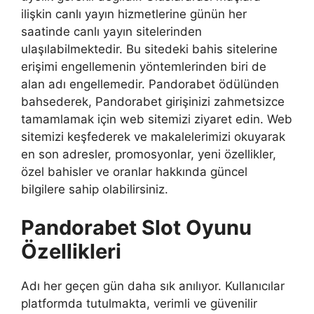
ilişkin canlı yayın hizmetlerine günün her
saatinde canlı yayın sitelerinden
ulaşılabilmektedir. Bu sitedeki bahis sitelerine
erişimi engellemenin yöntemlerinden biri de
alan adı engellemedir. Pandorabet ödülünden
bahsederek, Pandorabet girişinizi zahmetsizce
tamamlamak için web sitemizi ziyaret edin. Web
sitemizi keşfederek ve makalelerimizi okuyarak
en son adresler, promosyonlar, yeni özellikler,
özel bahisler ve oranlar hakkında güncel
bilgilere sahip olabilirsiniz.
Pandorabet Slot Oyunu
Özellikleri
Adı her geçen gün daha sık anılıyor. Kullanıcılar
platformda tutulmakta, verimli ve güvenilir