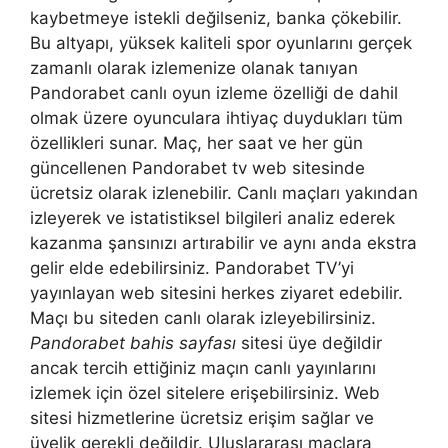
kaybetmeye istekli değilseniz, banka çökebilir.
Bu altyapı, yüksek kaliteli spor oyunlarını gerçek
zamanlı olarak izlemenize olanak tanıyan
Pandorabet canlı oyun izleme özelliği de dahil
olmak üzere oyunculara ihtiyaç duydukları tüm
özellikleri sunar. Maç, her saat ve her gün
güncellenen Pandorabet tv web sitesinde
ücretsiz olarak izlenebilir. Canlı maçları yakından
izleyerek ve istatistiksel bilgileri analiz ederek
kazanma şansınızı artırabilir ve aynı anda ekstra
gelir elde edebilirsiniz. Pandorabet TV’yi
yayınlayan web sitesini herkes ziyaret edebilir.
Maçı bu siteden canlı olarak izleyebilirsiniz.
Pandorabet bahis sayfası
sitesi üye değildir
ancak tercih ettiğiniz maçın canlı yayınlarını
izlemek için özel sitelere erişebilirsiniz. Web
sitesi hizmetlerine ücretsiz erişim sağlar ve
üyelik gerekli değildir. Uluslararası maçlara