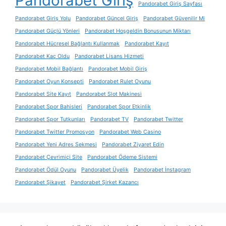
Pandorabet Giriş
Pandorabet Giriş Sayfası
Pandorabet Giriş Yolu
Pandorabet Güncel Giriş
Pandorabet Güvenilir Mi
Pandorabet Güçlü Yönleri
Pandorabet Hoşgeldin Bonusunun Miktarı
Pandorabet Hücresel Bağlantı Kullanmak
Pandorabet Kayıt
Pandorabet Kaç Oldu
Pandorabet Lisans Hizmeti
Pandorabet Mobil Bağlantı
Pandorabet Mobil Giriş
Pandorabet Oyun Konsepti
Pandorabet Rulet Oyunu
Pandorabet Site Kayıt
Pandorabet Slot Makinesi
Pandorabet Spor Bahisleri
Pandorabet Spor Etkinlik
Pandorabet Spor Tutkunları
Pandorabet TV
Pandorabet Twitter
Pandorabet Twitter Promosyon
Pandorabet Web Casino
Pandorabet Yeni Adres Sekmesi
Pandorabet Ziyaret Edin
Pandorabet Çevrimiçi Site
Pandorabet Ödeme Sistemi
Pandorabet Ödül Oyunu
Pandorabet Üyelik
Pandorabet İnstagram
Pandorabet Şikayet
Pandorabet Şirket Kazancı