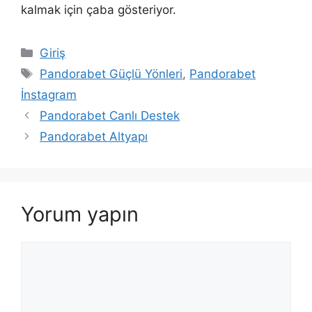
kalmak için çaba gösteriyor.
Kategoriler
Giriş
Etiketler
Pandorabet Güçlü Yönleri
,
Pandorabet
İnstagram
Pandorabet Canlı Destek
Pandorabet Altyapı
Yorum yapın
Yorum