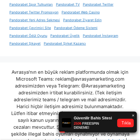
Pandorabet Spor Tutkunları
Pandorabet TV
Pandorabet Twitter
Pandorabet Twitter Promosyon
Pandorabet Web Casino
Pandorabet Yeni Adres Sekmesi
Pandorabet Ziyaret Edin
Pandorabet Çevrimiçi Site
Pandorabet Ödeme Sistemi
Pandorabet Ödül Oyunu
Pandorabet Üyelik
Pandorabet İnstagram
Pandorabet Şikayet
Pandorabet Şirket Kazancı
Avrasya'nın en büyük reklam platformunda olmak için
Microsoft Teams:
reklam@avrasyamarketing.com
adresimizden veya Telegram: @Avrasyamarketing
adresimizden irtibat kurabilirsiniz. (Tek iletişim
adreslerimiz teams / telegram ve mail adresimizdir.
Harici hiçbir iletişim adresimiz bulunmamaktadır.
Lütfen itibar etmeyiniz.) Türkiye yasalarına göre 7258
sayılı kanun uyarınca yasa dışı bahis oynamanın
cezaları mevcuttur. Şu an bulunduğunuz site hiç bir
şekilde illegal bahis oyunları oynatmıyor ve oynamaya