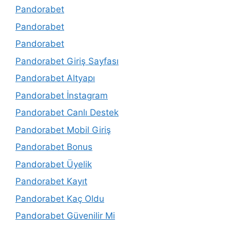
Pandorabet
Pandorabet
Pandorabet
Pandorabet Giriş Sayfası
Pandorabet Altyapı
Pandorabet İnstagram
Pandorabet Canlı Destek
Pandorabet Mobil Giriş
Pandorabet Bonus
Pandorabet Üyelik
Pandorabet Kayıt
Pandorabet Kaç Oldu
Pandorabet Güvenilir Mi