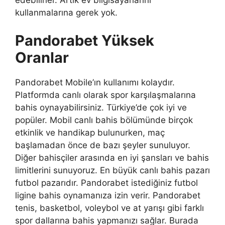
edebilirler. Artık ev bilgisayarlarını
kullanmalarına gerek yok.
Pandorabet Yüksek
Oranlar
Pandorabet Mobile’ın kullanımı kolaydır.
Platformda canlı olarak spor karşılaşmalarına
bahis oynayabilirsiniz. Türkiye’de çok iyi ve
popüler. Mobil canlı bahis bölümünde birçok
etkinlik ve handikap bulunurken, maç
başlamadan önce de bazı şeyler sunuluyor.
Diğer bahisçiler arasında en iyi şansları ve bahis
limitlerini sunuyoruz. En büyük canlı bahis pazarı
futbol pazarıdır. Pandorabet istediğiniz futbol
ligine bahis oynamanıza izin verir. Pandorabet
tenis, basketbol, voleybol ve at yarışı gibi farklı
spor dallarına bahis yapmanızı sağlar. Burada