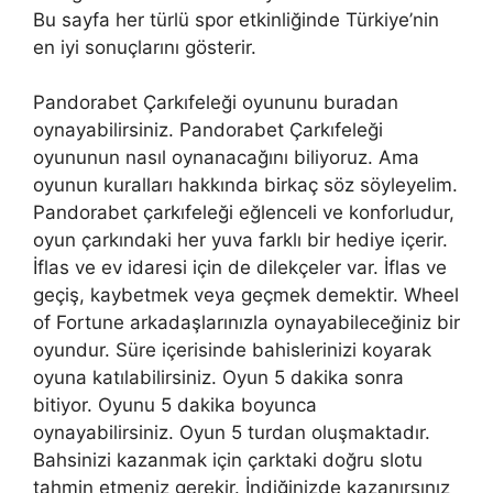
Bu sayfa her türlü spor etkinliğinde Türkiye’nin
en iyi sonuçlarını gösterir.
Pandorabet Çarkıfeleği oyununu buradan
oynayabilirsiniz. Pandorabet Çarkıfeleği
oyununun nasıl oynanacağını biliyoruz. Ama
oyunun kuralları hakkında birkaç söz söyleyelim.
Pandorabet çarkıfeleği eğlenceli ve konforludur,
oyun çarkındaki her yuva farklı bir hediye içerir.
İflas ve ev idaresi için de dilekçeler var. İflas ve
geçiş, kaybetmek veya geçmek demektir. Wheel
of Fortune arkadaşlarınızla oynayabileceğiniz bir
oyundur. Süre içerisinde bahislerinizi koyarak
oyuna katılabilirsiniz. Oyun 5 dakika sonra
bitiyor. Oyunu 5 dakika boyunca
oynayabilirsiniz. Oyun 5 turdan oluşmaktadır.
Bahsinizi kazanmak için çarktaki doğru slotu
tahmin etmeniz gerekir. İndiğinizde kazanırsınız