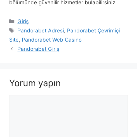
bölümünde güvenilir hizmetler bulabilirsiniz.
Kategoriler
Giriş
Etiketler
Pandorabet Adresi
,
Pandorabet Çevrimiçi
Site
,
Pandorabet Web Casino
Pandorabet Giriş
Yorum yapın
Yorum