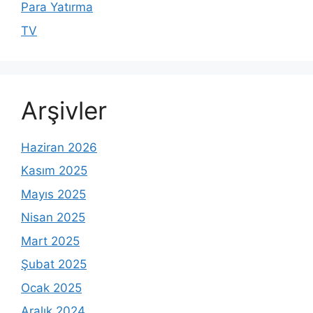
Para Yatırma
TV
Arşivler
Haziran 2026
Kasım 2025
Mayıs 2025
Nisan 2025
Mart 2025
Şubat 2025
Ocak 2025
Aralık 2024