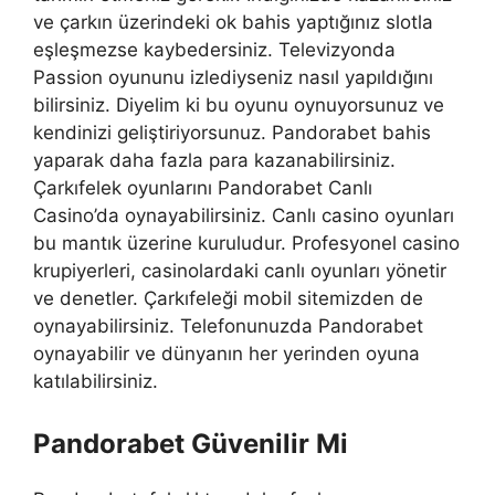
ve çarkın üzerindeki ok bahis yaptığınız slotla
eşleşmezse kaybedersiniz. Televizyonda
Passion oyununu izlediyseniz nasıl yapıldığını
bilirsiniz. Diyelim ki bu oyunu oynuyorsunuz ve
kendinizi geliştiriyorsunuz. Pandorabet bahis
yaparak daha fazla para kazanabilirsiniz.
Çarkıfelek oyunlarını Pandorabet Canlı
Casino’da oynayabilirsiniz. Canlı casino oyunları
bu mantık üzerine kuruludur. Profesyonel casino
krupiyerleri, casinolardaki canlı oyunları yönetir
ve denetler. Çarkıfeleği mobil sitemizden de
oynayabilirsiniz. Telefonunuzda Pandorabet
oynayabilir ve dünyanın her yerinden oyuna
katılabilirsiniz.
Pandorabet Güvenilir Mi