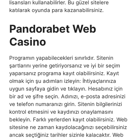
lisansları kullanabilirler. Bu güzel sitelere
katılarak oyunda para kazanabilirsiniz.
Pandorabet Web
Casino
Programın yapabilecekleri sınırlıdır. Sitenin
şartlarını yerine getiriyorsanız ve iyi bir seçim
yaparsanız programa kayıt olabilirsiniz. Kayıt
olmak için şu adımları izleyin: İhtiyaçlarınıza
uygun sayfaya gidin ve tıklayın. Hesabınız için
bir ad ve şifre seçin. Adınızı, e-posta adresinizi
ve telefon numaranızı girin. Sitenin bilgilerinizi
kontrol etmesini ve kaydınızı onaylamasını
bekleyin. Farklı yerlerden kayıt olabilirsiniz. Web
sitesine ne zaman kaydolacağınızı seçebilirsiniz
ancak seçtiğiniz tarihler sizinle kalacaktır. Web