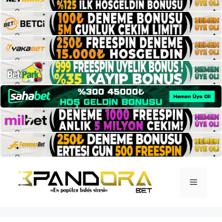
İçeriğe
atla
Menü