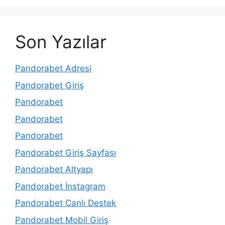
Son Yazılar
Pandorabet Adresi
Pandorabet Giriş
Pandorabet
Pandorabet
Pandorabet
Pandorabet Giriş Sayfası
Pandorabet Altyapı
Pandorabet İnstagram
Pandorabet Canlı Destek
Pandorabet Mobil Giriş