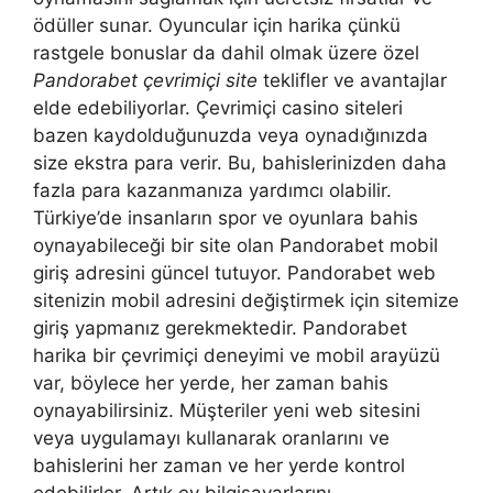
ödüller sunar. Oyuncular için harika çünkü
rastgele bonuslar da dahil olmak üzere özel
Pandorabet çevrimiçi site
teklifler ve avantajlar
elde edebiliyorlar. Çevrimiçi casino siteleri
bazen kaydolduğunuzda veya oynadığınızda
size ekstra para verir. Bu, bahislerinizden daha
fazla para kazanmanıza yardımcı olabilir.
Türkiye’de insanların spor ve oyunlara bahis
oynayabileceği bir site olan Pandorabet mobil
giriş adresini güncel tutuyor. Pandorabet web
sitenizin mobil adresini değiştirmek için sitemize
giriş yapmanız gerekmektedir. Pandorabet
harika bir çevrimiçi deneyimi ve mobil arayüzü
var, böylece her yerde, her zaman bahis
oynayabilirsiniz. Müşteriler yeni web sitesini
veya uygulamayı kullanarak oranlarını ve
bahislerini her zaman ve her yerde kontrol