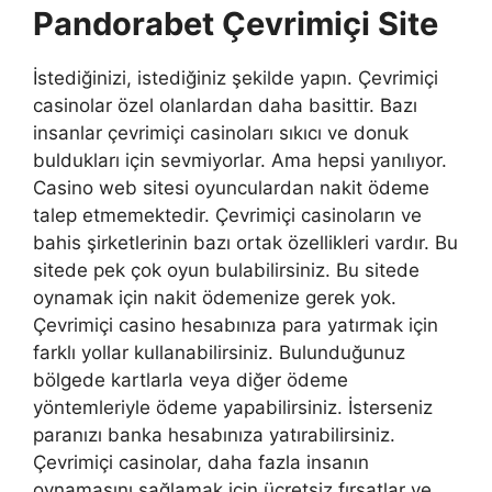
Pandorabet Çevrimiçi Site
İstediğinizi, istediğiniz şekilde yapın. Çevrimiçi
casinolar özel olanlardan daha basittir. Bazı
insanlar çevrimiçi casinoları sıkıcı ve donuk
buldukları için sevmiyorlar. Ama hepsi yanılıyor.
Casino web sitesi oyunculardan nakit ödeme
talep etmemektedir. Çevrimiçi casinoların ve
bahis şirketlerinin bazı ortak özellikleri vardır. Bu
sitede pek çok oyun bulabilirsiniz. Bu sitede
oynamak için nakit ödemenize gerek yok.
Çevrimiçi casino hesabınıza para yatırmak için
farklı yollar kullanabilirsiniz. Bulunduğunuz
bölgede kartlarla veya diğer ödeme
yöntemleriyle ödeme yapabilirsiniz. İsterseniz
paranızı banka hesabınıza yatırabilirsiniz.
Çevrimiçi casinolar, daha fazla insanın
oynamasını sağlamak için ücretsiz fırsatlar ve