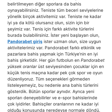
belirtilmeyen diğer sporlara da bahis
oynayabilirsiniz. Teniste tüm beceri seviyelerine
yönelik birçok aktivitemiz var. Teniste ne kadar
iyi ya da kötü olursanız olun, sizin için bir
şeyimiz var. Tenis için farklı aktivite türlerini
burada bulabilirsiniz. İster yeni başlayan olun,
Pandorabet giriş
ister uzman olun, size uygun
aktivitelerimiz var. Pandorabet farklı etkinlik ve
pazarlara bahis yapmak için Türkiye’nin en iyi
bahis şirketidir. Her gün futbolun en
Pandorabet
yüksek oranlar
üst seviyesinden çocuklar için en
küçük tenis maçına kadar pek çok spor ve oyun
düzenliyoruz. Tüm seçenekleri görmeden
listeleyemeyiz, bu nedenle ana bahis türlerini
gösterdik. Bütün sporlar aynıdır. Ayrıca yeni
sporları deneyebilirler ve e-spor bahislerinde
çok iyidirler. Bahisçiler oranlarının ne kadar iyi
olduğu konusunda neredeyse normale döndü.