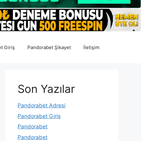
t Giriş
Pandorabet Şikayet
İletişim
Son Yazılar
Pandorabet Adresi
Pandorabet Giriş
Pandorabet
Pandorabet