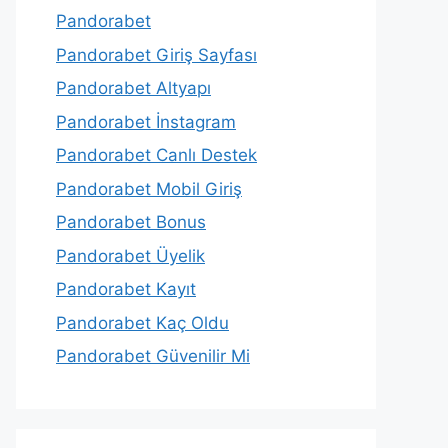
Pandorabet
Pandorabet Giriş Sayfası
Pandorabet Altyapı
Pandorabet İnstagram
Pandorabet Canlı Destek
Pandorabet Mobil Giriş
Pandorabet Bonus
Pandorabet Üyelik
Pandorabet Kayıt
Pandorabet Kaç Oldu
Pandorabet Güvenilir Mi