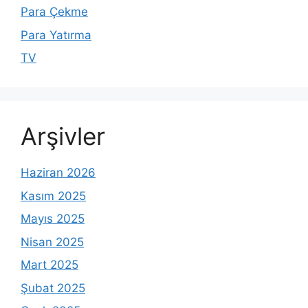
Para Çekme
Para Yatırma
TV
Arşivler
Haziran 2026
Kasım 2025
Mayıs 2025
Nisan 2025
Mart 2025
Şubat 2025