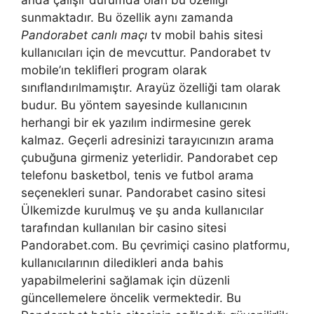
anda çalışır durumda olan bu özelliği
sunmaktadır. Bu özellik aynı zamanda
Pandorabet canlı maçı
tv mobil bahis sitesi
kullanıcıları için de mevcuttur. Pandorabet tv
mobile’ın teklifleri program olarak
sınıflandırılmamıştır. Arayüz özelliği tam olarak
budur. Bu yöntem sayesinde kullanıcının
herhangi bir ek yazılım indirmesine gerek
kalmaz. Geçerli adresinizi tarayıcınızın arama
çubuğuna girmeniz yeterlidir. Pandorabet cep
telefonu basketbol, ​​tenis ve futbol arama
seçenekleri sunar. Pandorabet casino sitesi
Ülkemizde kurulmuş ve şu anda kullanıcılar
tarafından kullanılan bir casino sitesi
Pandorabet.com. Bu çevrimiçi casino platformu,
kullanıcılarının diledikleri anda bahis
yapabilmelerini sağlamak için düzenli
güncellemelere öncelik vermektedir. Bu