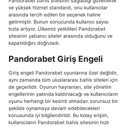
Pandorabet bahis sitesinin sağladığı güvenilirlik
ve yüksek hizmet standardı, onu kullanıcılar
arasında tercih edilen bir seçenek haline
getirmiştir. Bunun sonucunda kullanıcı sayısı
hızla artıyor. Ülkemiz yetkilileri Pandorabet
sitesinin yabancı siteler arasında olduğunu ve
kapatıldığını doğruladı.
Pandorabet Giriş Engeli
Giriş engeli Pandorabet oyunlarına özel değildir,
aynı zamanda tüm uluslararası bahis siteleri için
de geçerlidir. Oyunun hayranları, site yönetim
engellerinin yakında kaldırılacağı ve kullanıcıların
oyunu herhangi bir kesinti olmadan sorunsuz bir
şekilde oynamaya devam edebilecekleri
konusunda iyi bilgilendirildi. Bu kolay erişim,
kullanıcıların Pandorabet bahis sitesinin hızlı