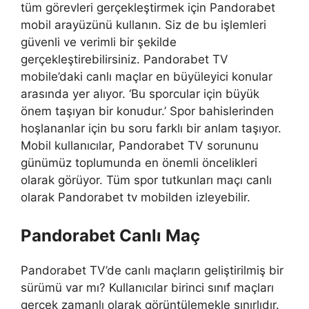
tüm görevleri gerçekleştirmek için Pandorabet
mobil arayüzünü kullanın. Siz de bu işlemleri
güvenli ve verimli bir şekilde
gerçekleştirebilirsiniz. Pandorabet TV
mobile’daki canlı maçlar en büyüleyici konular
arasında yer alıyor. ‘Bu sporcular için büyük
önem taşıyan bir konudur.’ Spor bahislerinden
hoşlananlar için bu soru farklı bir anlam taşıyor.
Mobil kullanıcılar, Pandorabet TV sorununu
günümüz toplumunda en önemli öncelikleri
olarak görüyor. Tüm spor tutkunları maçı canlı
olarak Pandorabet tv mobilden izleyebilir.
Pandorabet Canlı Maç
Pandorabet TV’de canlı maçların geliştirilmiş bir
sürümü var mı? Kullanıcılar birinci sınıf maçları
gerçek zamanlı olarak görüntülemekle sınırlıdır.