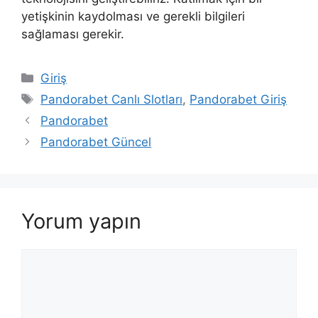
yetişkinin kaydolması ve gerekli bilgileri
sağlaması gerekir.
Kategoriler
Giriş
Etiketler
Pandorabet Canlı Slotları
,
Pandorabet Giriş
Pandorabet
Pandorabet Güncel
Yorum yapın
Yorum