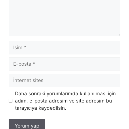
İsim
E-
posta
İnternet
sitesi
Daha sonraki yorumlarımda kullanılması için
adım, e-posta adresim ve site adresim bu
tarayıcıya kaydedilsin.