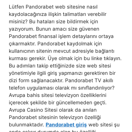
Lütfen Pandorabet web sitesine nasıl
kaydolacağınıza ilişkin talimatları verebilir
misiniz? Bu hataları size bildirmek için
yazıyorum. Bunun amacı size güvenen
Pandorabet finansal işlem detaylarını ortaya
çıkarmaktır. Pandorabet kaydolmak için
kullanıcının sitenin mevcut adresiyle bağlantı
kurması gerekir. Üye olmak için bu linke tıklayın.
Bu adımları takip ettiğinizde size web sitesi
yönetimiyle ilgili giriş yapmanızı gerektiren bir
dizi form sağlanacaktır. Pandorabet TV akıllı
telefon uygulaması olarak mı sınıflandırılıyor?
Avrupa bahis sitesi televizyon özelliklerini
içerecek şekilde bir güncellemeden geçti.
Avrupa Casino Sitesi olarak da anılan
Pandorabet sitesinin televizyon özelliği
bulunmaktadır.
Pandorabet giriş
web sitesi şu