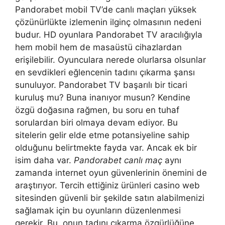
Pandorabet mobil TV’de canlı maçları yüksek
çözünürlükte izlemenin ilginç olmasının nedeni
budur. HD oyunlara Pandorabet TV aracılığıyla
hem mobil hem de masaüstü cihazlardan
erişilebilir. Oyunculara nerede olurlarsa olsunlar
en sevdikleri eğlencenin tadını çıkarma şansı
sunuluyor. Pandorabet TV başarılı bir ticari
kuruluş mu? Buna inanıyor musun? Kendine
özgü doğasına rağmen, bu soru en tuhaf
sorulardan biri olmaya devam ediyor. Bu
sitelerin gelir elde etme potansiyeline sahip
olduğunu belirtmekte fayda var. Ancak ek bir
isim daha var.
Pandorabet canlı maç
aynı
zamanda internet oyun güvenlerinin önemini de
araştırıyor. Tercih ettiğiniz ürünleri casino web
sitesinden güvenli bir şekilde satın alabilmenizi
sağlamak için bu oyunların düzenlenmesi
gerekir. Bu, onun tadını çıkarma özgürlüğüne