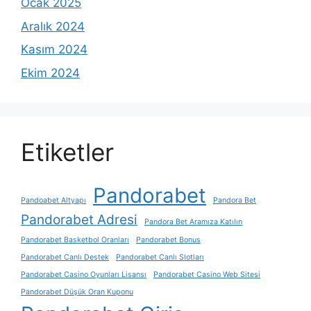
Ocak 2025
Aralık 2024
Kasım 2024
Ekim 2024
Etiketler
Pandorabet
Pandoabet Altyapı
Pandora Bet
Pandorabet Adresi
Pandora Bet Aramıza Katılın
Pandorabet Basketbol Oranları
Pandorabet Bonus
Pandorabet Canlı Destek
Pandorabet Canlı Slotları
Pandorabet Casino Oyunları Lisansı
Pandorabet Casino Web Sitesi
Pandorabet Düşük Oran Kuponu