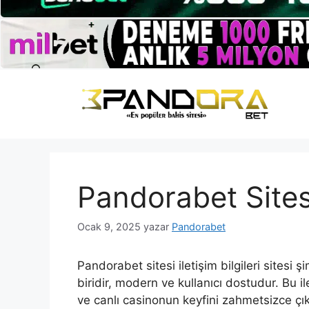
İçeriğe
atla
Pandorabet Sites
Ocak 9, 2025
yazar
Pandorabet
Pandorabet sitesi iletişim bilgileri sites
biridir, modern ve kullanıcı dostudur. Bu i
ve canlı casinonun keyfini zahmetsizce çıka