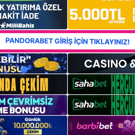
PANDORABET GİRİŞ İÇİN TIKLAYINIZ!