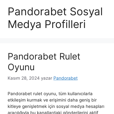
Pandorabet Sosyal
Medya Profilleri
Pandorabet Rulet
Oyunu
Kasım 28, 2024
yazar
Pandorabet
Pandorabet rulet oyunu, tüm kullanıcılarla
etkileşim kurmak ve erişimini daha geniş bir
kitleye genişletmek için sosyal medya hesapları
aracılığıyla bu kanallardaki gönderilerini aktif