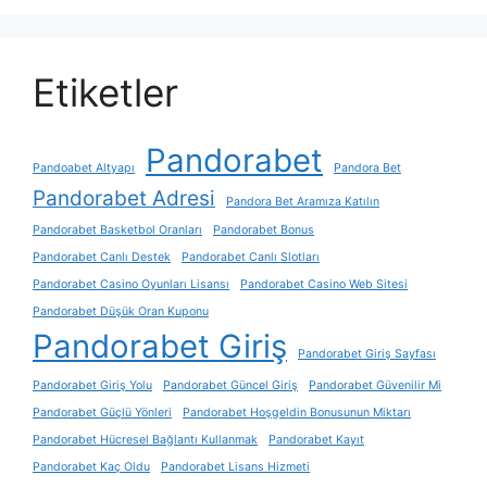
Etiketler
Pandorabet
Pandoabet Altyapı
Pandora Bet
Pandorabet Adresi
Pandora Bet Aramıza Katılın
Pandorabet Basketbol Oranları
Pandorabet Bonus
Pandorabet Canlı Destek
Pandorabet Canlı Slotları
Pandorabet Casino Oyunları Lisansı
Pandorabet Casino Web Sitesi
Pandorabet Düşük Oran Kuponu
Pandorabet Giriş
Pandorabet Giriş Sayfası
Pandorabet Giriş Yolu
Pandorabet Güncel Giriş
Pandorabet Güvenilir Mi
Pandorabet Güçlü Yönleri
Pandorabet Hoşgeldin Bonusunun Miktarı
Pandorabet Hücresel Bağlantı Kullanmak
Pandorabet Kayıt
Pandorabet Kaç Oldu
Pandorabet Lisans Hizmeti