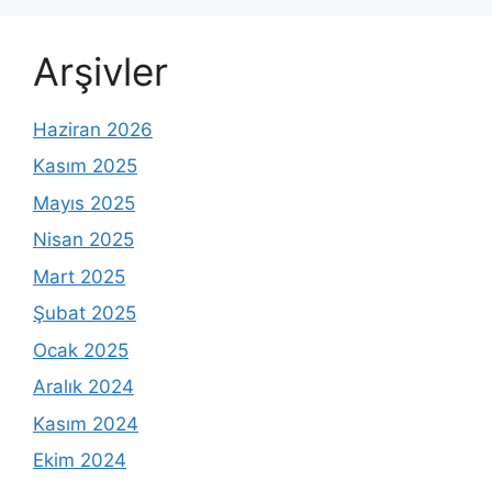
Arşivler
Haziran 2026
Kasım 2025
Mayıs 2025
Nisan 2025
Mart 2025
Şubat 2025
Ocak 2025
Aralık 2024
Kasım 2024
Ekim 2024