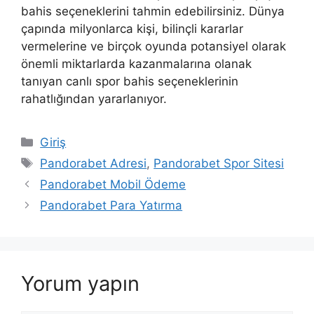
bahis seçeneklerini tahmin edebilirsiniz. Dünya
çapında milyonlarca kişi, bilinçli kararlar
vermelerine ve birçok oyunda potansiyel olarak
önemli miktarlarda kazanmalarına olanak
tanıyan canlı spor bahis seçeneklerinin
rahatlığından yararlanıyor.
Kategoriler
Giriş
Etiketler
Pandorabet Adresi
,
Pandorabet Spor Sitesi
Pandorabet Mobil Ödeme
Pandorabet Para Yatırma
Yorum yapın