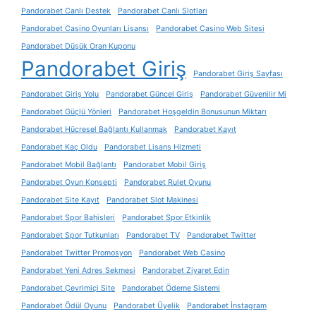
Pandorabet Canlı Destek
Pandorabet Canlı Slotları
Pandorabet Casino Oyunları Lisansı
Pandorabet Casino Web Sitesi
Pandorabet Düşük Oran Kuponu
Pandorabet Giriş
Pandorabet Giriş Sayfası
Pandorabet Giriş Yolu
Pandorabet Güncel Giriş
Pandorabet Güvenilir Mi
Pandorabet Güçlü Yönleri
Pandorabet Hoşgeldin Bonusunun Miktarı
Pandorabet Hücresel Bağlantı Kullanmak
Pandorabet Kayıt
Pandorabet Kaç Oldu
Pandorabet Lisans Hizmeti
Pandorabet Mobil Bağlantı
Pandorabet Mobil Giriş
Pandorabet Oyun Konsepti
Pandorabet Rulet Oyunu
Pandorabet Site Kayıt
Pandorabet Slot Makinesi
Pandorabet Spor Bahisleri
Pandorabet Spor Etkinlik
Pandorabet Spor Tutkunları
Pandorabet TV
Pandorabet Twitter
Pandorabet Twitter Promosyon
Pandorabet Web Casino
Pandorabet Yeni Adres Sekmesi
Pandorabet Ziyaret Edin
Pandorabet Çevrimiçi Site
Pandorabet Ödeme Sistemi
Pandorabet Ödül Oyunu
Pandorabet Üyelik
Pandorabet İnstagram