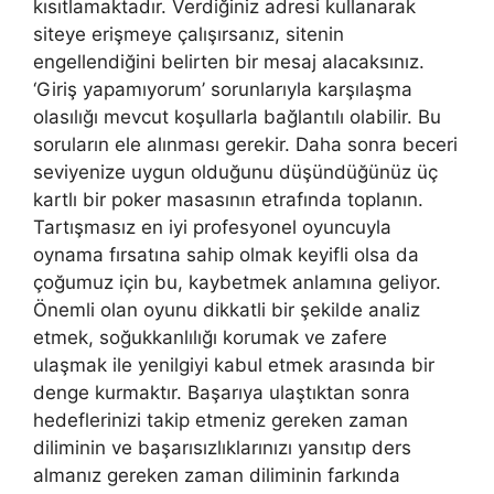
kısıtlamaktadır. Verdiğiniz adresi kullanarak
siteye erişmeye çalışırsanız, sitenin
engellendiğini belirten bir mesaj alacaksınız.
‘Giriş yapamıyorum’ sorunlarıyla karşılaşma
olasılığı mevcut koşullarla bağlantılı olabilir. Bu
soruların ele alınması gerekir. Daha sonra beceri
seviyenize uygun olduğunu düşündüğünüz üç
kartlı bir poker masasının etrafında toplanın.
Tartışmasız en iyi profesyonel oyuncuyla
oynama fırsatına sahip olmak keyifli olsa da
çoğumuz için bu, kaybetmek anlamına geliyor.
Önemli olan oyunu dikkatli bir şekilde analiz
etmek, soğukkanlılığı korumak ve zafere
ulaşmak ile yenilgiyi kabul etmek arasında bir
denge kurmaktır. Başarıya ulaştıktan sonra
hedeflerinizi takip etmeniz gereken zaman
diliminin ve başarısızlıklarınızı yansıtıp ders
almanız gereken zaman diliminin farkında