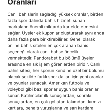
Oranları
Canlı bahislerin sağladığı yüksek oranlar, birden
fazla spor dalında bahis hizmeti sunan
markaların önemli miktarda kar elde etmesini
sağlar. Üyeler ek kuponlar oluşturarak aynı anda
daha fazla para biriktirebilirler. Genel olarak
online bahis siteleri en çok aranan bahis
seçeneği olarak canlı bahse öncelik
vermektedir. Pandorabet bu bölümü üyeler
arasında en sık işlem görenlerden biridir. Canlı
bahis sitesi, her sporun kendine özel bir bölümü
olacak şekilde farklı spor dalları için yeni oranlar
ve oyunlar sunacak. Amerikan futbolu ve
voleybol gibi bazı sporlar uygun bahis oranları
sunar. Katılımcılar ilk sonuçlardan, sonraki
sonuçlardan, en çok gol atan takımdan, kırmızı
kartlara, penaltı vuruşlarına ve sarı kartlara