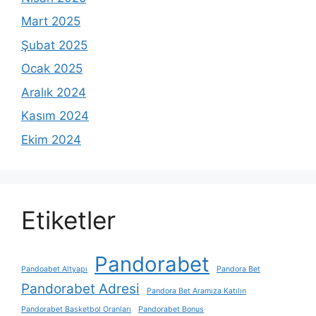
Mart 2025
Şubat 2025
Ocak 2025
Aralık 2024
Kasım 2024
Ekim 2024
Etiketler
Pandorabet
Pandoabet Altyapı
Pandora Bet
Pandorabet Adresi
Pandora Bet Aramıza Katılın
Pandorabet Basketbol Oranları
Pandorabet Bonus