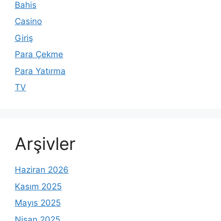
Bahis
Casino
Giriş
Para Çekme
Para Yatırma
TV
Arşivler
Haziran 2026
Kasım 2025
Mayıs 2025
Nisan 2025