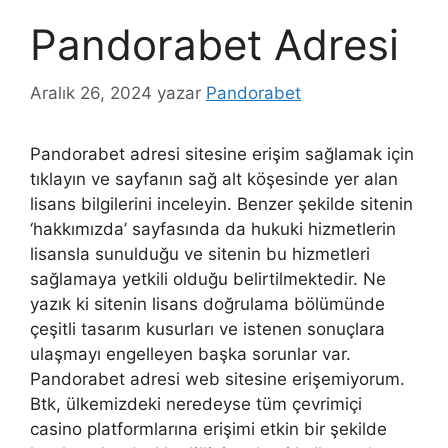
Pandorabet Adresi
Aralık 26, 2024
yazar
Pandorabet
Pandorabet adresi sitesine erişim sağlamak için
tıklayın ve sayfanın sağ alt köşesinde yer alan
lisans bilgilerini inceleyin. Benzer şekilde sitenin
‘hakkımızda’ sayfasında da hukuki hizmetlerin
lisansla sunulduğu ve sitenin bu hizmetleri
sağlamaya yetkili olduğu belirtilmektedir. Ne
yazık ki sitenin lisans doğrulama bölümünde
çeşitli tasarım kusurları ve istenen sonuçlara
ulaşmayı engelleyen başka sorunlar var.
Pandorabet adresi web sitesine erişemiyorum.
Btk, ülkemizdeki neredeyse tüm çevrimiçi
casino platformlarına erişimi etkin bir şekilde