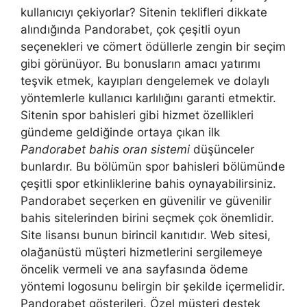
kullanıcıyı çekiyorlar? Sitenin teklifleri dikkate
alındığında Pandorabet, çok çeşitli oyun
seçenekleri ve cömert ödüllerle zengin bir seçim
gibi görünüyor. Bu bonusların amacı yatırımı
teşvik etmek, kayıpları dengelemek ve dolaylı
yöntemlerle kullanıcı karlılığını garanti etmektir.
Sitenin spor bahisleri gibi hizmet özellikleri
gündeme geldiğinde ortaya çıkan ilk
Pandorabet bahis oran sistemi
düşünceler
bunlardır. Bu bölümün spor bahisleri bölümünde
çeşitli spor etkinliklerine bahis oynayabilirsiniz.
Pandorabet seçerken en güvenilir ve güvenilir
bahis sitelerinden birini seçmek çok önemlidir.
Site lisansı bunun birincil kanıtıdır. Web sitesi,
olağanüstü müşteri hizmetlerini sergilemeye
öncelik vermeli ve ana sayfasında ödeme
yöntemi logosunu belirgin bir şekilde içermelidir.
Pandorabet gösterileri. Özel müşteri destek