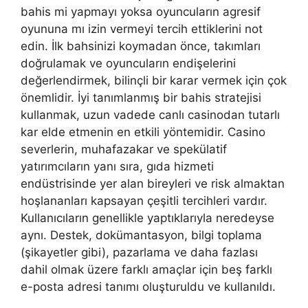
bahis mi yapmayı yoksa oyuncuların agresif
oyununa mı izin vermeyi tercih ettiklerini not
edin. İlk bahsinizi koymadan önce, takımları
doğrulamak ve oyuncuların endişelerini
değerlendirmek, bilinçli bir karar vermek için çok
önemlidir. İyi tanımlanmış bir bahis stratejisi
kullanmak, uzun vadede canlı casinodan tutarlı
kar elde etmenin en etkili yöntemidir. Casino
severlerin, muhafazakar ve spekülatif
yatırımcıların yanı sıra, gıda hizmeti
endüstrisinde yer alan bireyleri ve risk almaktan
hoşlananları kapsayan çeşitli tercihleri ​​​​vardır.
Kullanıcıların genellikle yaptıklarıyla neredeyse
aynı. Destek, dokümantasyon, bilgi toplama
(şikayetler gibi), pazarlama ve daha fazlası
dahil olmak üzere farklı amaçlar için beş farklı
e-posta adresi tanımı oluşturuldu ve kullanıldı.