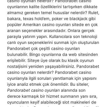
casino oyunları nelerdir? Pandorabet casino
oyunlarının kalite özelliklerini tartışırken dikkate
almamız gereken temel hususlar nelerdir? Rulet,
bakara, texas hold’em, poker ve blackjack gibi
popüler Amerikan casino oyunları sitede en çok
aranan seçenekler arasındadır. Onlara gerçek
parayla yatırım yapın. Kullanıcılara son teknoloji
canlı oyun seçeneklerini sunmak için oluşturulan
Pandorabet çok çeşitli casino oyunları
bulunabilir. Bingo oyunlarına da web sitesinden
erişilebilir. Siteye üye olarak bu klasik oyunun
nostaljisini yeniden yaşayabilirsiniz. Pandorabet
casino oyunları nelerdir? Pandorabet casino
oyunlarıyla ilgili soruları yanıtlamak için yapısını
iyice analiz etmek çok önemlidir. Bu siteler,
Pandorabet casino oyunları
alanında son
derece karmaşık bir hizmet sunmanın yanı sıra,
oyuncuların keyif alabileceği slot makineleri de