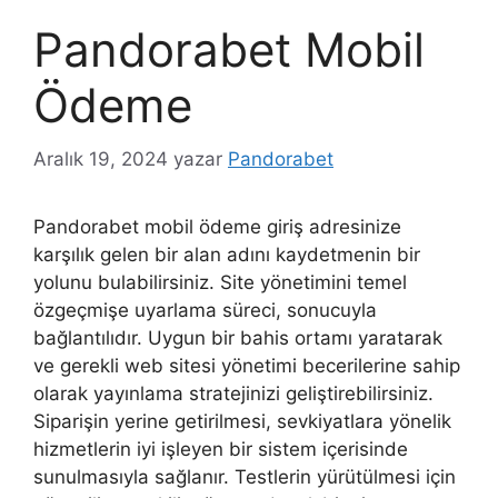
Pandorabet Mobil
Ödeme
Aralık 19, 2024
yazar
Pandorabet
Pandorabet mobil ödeme giriş adresinize
karşılık gelen bir alan adını kaydetmenin bir
yolunu bulabilirsiniz. Site yönetimini temel
özgeçmişe uyarlama süreci, sonucuyla
bağlantılıdır. Uygun bir bahis ortamı yaratarak
ve gerekli web sitesi yönetimi becerilerine sahip
olarak yayınlama stratejinizi geliştirebilirsiniz.
Siparişin yerine getirilmesi, sevkiyatlara yönelik
hizmetlerin iyi işleyen bir sistem içerisinde
sunulmasıyla sağlanır. Testlerin yürütülmesi için