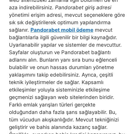
web sitenizdeki zamanla ilgili bölümleri de en
aza indirebilirsiniz.
Pandorabet giriş adresi
yönetimi erişim adresi, mevcut seçeneklere göre
sık sık değiştirilerek optimum yapılandırma
sağlanır.
Pandorabet mobil ödeme
mevcut
bağlantılarla ilgili güvenilir bir bilgi kaynağıdır.
Uyarlanabilir yapılar ve sistemler de mevcuttur.
Sayfalar oluşturun ve Pandorabet bağlantı
adlarını alın. Bunların yanı sıra bunu eğlenceli
bulabilir ve onun hassas durumları yönetme
yaklaşımını takip edebilirsiniz. Ayrıca, çeşitli
teknik iyileştirmeler de sağlar. Kapsamlı
etkileşimler yoluyla sisteminizle etkileşime
geçmenizi sağlayan web sitelerinden biridir.
Farklı emlak yarışları türleri gerçekte
olduğundan daha fazla şans sağlayabilir. Bu,
tüm vücudun akışkanlığıdır. Mevcut tekniğinizi
geliştirir ve bahis alanında kazanç sağlar.