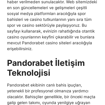
haber verilmeden sunulacaktır. Web sitemizdeki
en son güncellemeleri ve gelişmeleri çeşitli
sosyal medya platformları aracılığıyla spor
bahisleri ve casino tutkunlarının yanı sıra tüm
spor ve casino sektörüyle paylaşıyoruz. Bu
sayfayı kullanarak, evinizin rahatlığında otantik
casino oyunlarının keyfini çıkarabilir ve bunlara
mevcut Pandorabet casino siteleri aracılığıyla
erişebilirsiniz.
Pandorabet İletişim
Teknolojisi
Pandorabet ekibinin canlı bahis ipuçları,
yetenekli bir profesyonel olmanıza yardımcı
olacaktır. Bahisçiler genellikle, bir önceki maçta
galip gelen takımı, oyunda yenilgiye uğrayan