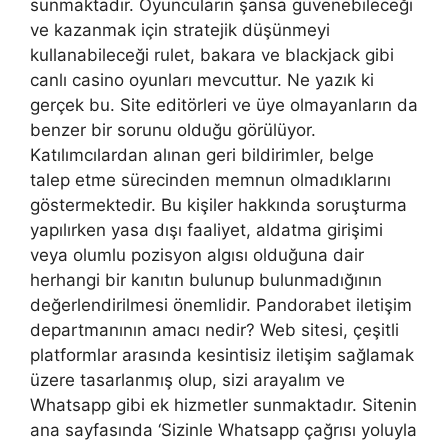
sunmaktadır. Oyuncuların şansa güvenebileceği
ve kazanmak için stratejik düşünmeyi
kullanabileceği rulet, bakara ve blackjack gibi
canlı casino oyunları mevcuttur. Ne yazık ki
gerçek bu. Site editörleri ve üye olmayanların da
benzer bir sorunu olduğu görülüyor.
Katılımcılardan alınan geri bildirimler, belge
talep etme sürecinden memnun olmadıklarını
göstermektedir. Bu kişiler hakkında soruşturma
yapılırken yasa dışı faaliyet, aldatma girişimi
veya olumlu pozisyon algısı olduğuna dair
herhangi bir kanıtın bulunup bulunmadığının
değerlendirilmesi önemlidir. Pandorabet iletişim
departmanının amacı nedir? Web sitesi, çeşitli
platformlar arasında kesintisiz iletişim sağlamak
üzere tasarlanmış olup, sizi arayalım ve
Whatsapp gibi ek hizmetler sunmaktadır. Sitenin
ana sayfasında ‘Sizinle Whatsapp çağrısı yoluyla