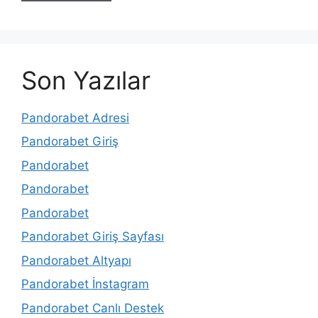
Son Yazılar
Pandorabet Adresi
Pandorabet Giriş
Pandorabet
Pandorabet
Pandorabet
Pandorabet Giriş Sayfası
Pandorabet Altyapı
Pandorabet İnstagram
Pandorabet Canlı Destek