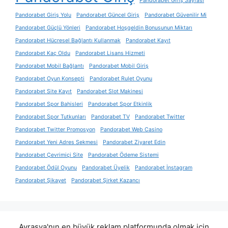
Pandorabet Giriş Sayfası
Pandorabet Giriş Yolu
Pandorabet Güncel Giriş
Pandorabet Güvenilir Mi
Pandorabet Güçlü Yönleri
Pandorabet Hoşgeldin Bonusunun Miktarı
Pandorabet Hücresel Bağlantı Kullanmak
Pandorabet Kayıt
Pandorabet Kaç Oldu
Pandorabet Lisans Hizmeti
Pandorabet Mobil Bağlantı
Pandorabet Mobil Giriş
Pandorabet Oyun Konsepti
Pandorabet Rulet Oyunu
Pandorabet Site Kayıt
Pandorabet Slot Makinesi
Pandorabet Spor Bahisleri
Pandorabet Spor Etkinlik
Pandorabet Spor Tutkunları
Pandorabet TV
Pandorabet Twitter
Pandorabet Twitter Promosyon
Pandorabet Web Casino
Pandorabet Yeni Adres Sekmesi
Pandorabet Ziyaret Edin
Pandorabet Çevrimiçi Site
Pandorabet Ödeme Sistemi
Pandorabet Ödül Oyunu
Pandorabet Üyelik
Pandorabet İnstagram
Pandorabet Şikayet
Pandorabet Şirket Kazancı
Avrasya'nın en büyük reklam platformunda olmak için