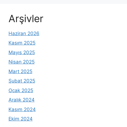
Arşivler
Haziran 2026
Kasım 2025
Mayıs 2025
Nisan 2025
Mart 2025
Şubat 2025
Ocak 2025
Aralık 2024
Kasım 2024
Ekim 2024