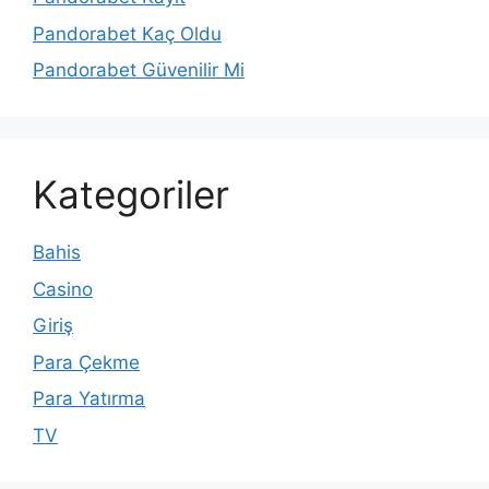
Pandorabet Kaç Oldu
Pandorabet Güvenilir Mi
Kategoriler
Bahis
Casino
Giriş
Para Çekme
Para Yatırma
TV