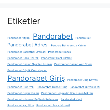
Etiketler
Pandorabet
Pandoabet Altyapı
Pandora Bet
Pandorabet Adresi
Pandora Bet Aramıza Katılın
Pandorabet Basketbol Oranları
Pandorabet Bonus
Pandorabet Canlı Destek
Pandorabet Canlı Slotları
Pandorabet Casino Oyunları Lisansı
Pandorabet Casino Web Sitesi
Pandorabet Düşük Oran Kuponu
Pandorabet Giriş
Pandorabet Giriş Sayfası
Pandorabet Giriş Yolu
Pandorabet Güncel Giriş
Pandorabet Güvenilir Mi
Pandorabet Güçlü Yönleri
Pandorabet Hoşgeldin Bonusunun Miktarı
Pandorabet Hücresel Bağlantı Kullanmak
Pandorabet Kayıt
Pandorabet Kaç Oldu
Pandorabet Lisans Hizmeti