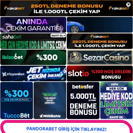
×
PANDORABET GİRİŞ İÇİN TIKLAYINIZ!